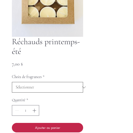
Réchauds printemps-
été
Prix
7,00 $
Choix de fragrances
*
Quantité
*
Ajouter au panier