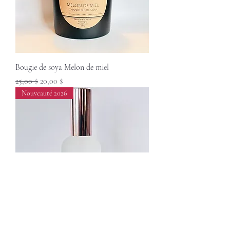
Bougie de soya Melon de miel
Prix original
Prix promotionnel
25,00 $
20,00 $
Nouveauté 2026