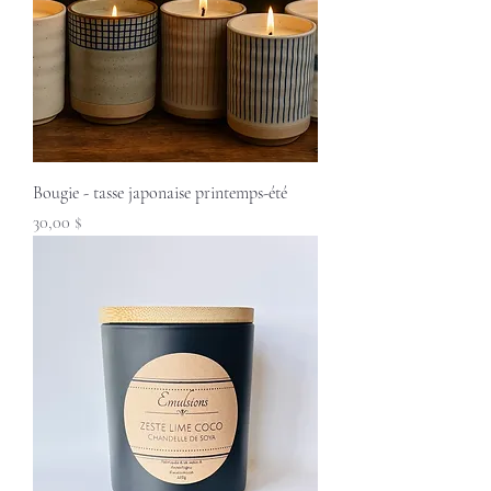
Bougie - tasse japonaise printemps-été
Prix
30,00 $