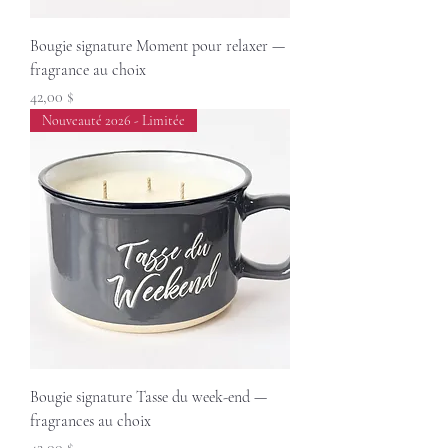
Bougie signature Moment pour relaxer —
fragrance au choix
Prix
42,00 $
Nouveauté 2026 - Limitée
Bougie signature Tasse du week-end —
fragrances au choix
Prix