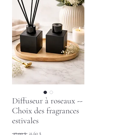
Diffuseur à roseaux --
Choix des fragrances
estivales
Prix
Prix
 27,00 $ 
21,60 $