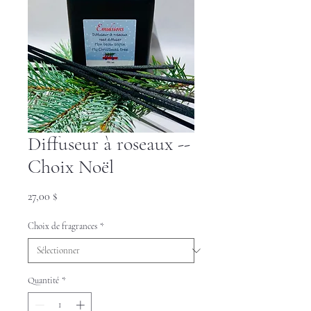
Diffuseur à roseaux --
Choix Noël
Prix
27,00 $
Choix de fragrances
*
Quantité
*