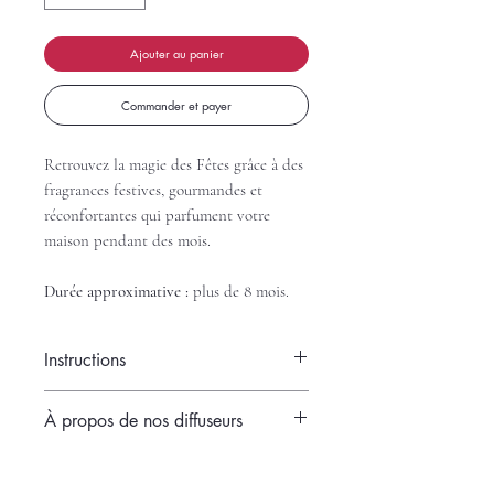
Ajouter au panier
Commander et payer
Retrouvez la magie des Fêtes grâce à des
fragrances festives, gourmandes et
réconfortantes qui parfument votre
maison pendant des mois.
Durée approximative :
plus de 8 mois.
Instructions
Retirer le bouchon et insérer tous les
À propos de nos diffuseurs
bâtons de roseaux un à un dans la bouteille.
Les bâtons vont s'imbiber du liquide.
Ils sont idéals pour les petites à moyennes
Placer votre diffuseur dans une petite ou
pièces de la maison ou encore dans