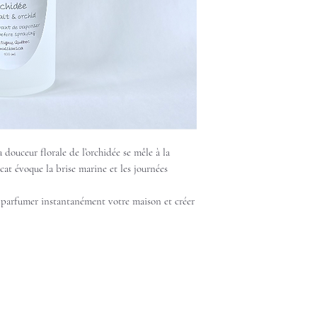
 douceur florale de l’orchidée se mêle à la
cat évoque la brise marine et les journées
r parfumer instantanément votre maison et créer