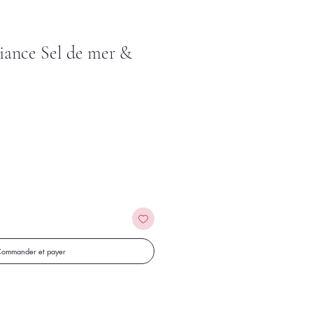
iance Sel de mer &
tionnel
ommander et payer