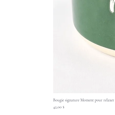
Bougie signature Moment pour relaxer
Prix
42,00 $