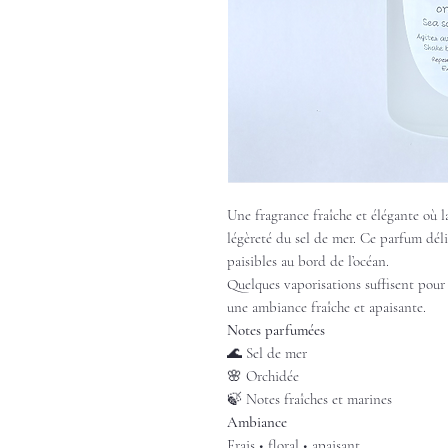
Une fragrance fraîche et élégante où la
légèreté du sel de mer. Ce parfum déli
paisibles au bord de l’océan.
Quelques vaporisations suffisent pou
une ambiance fraîche et apaisante.
Notes parfumées
🌊 Sel de mer
🌸 Orchidée
🍃 Notes fraîches et marines
Ambiance
Frais • floral • apaisant