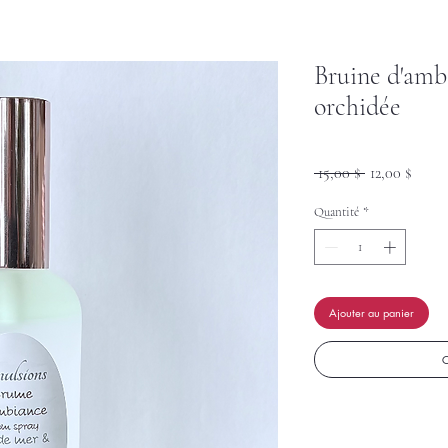
Bruine d'amb
orchidée
Prix
Prix
 15,00 $ 
12,00 $
original
promo
Quantité
*
Ajouter au panier
C