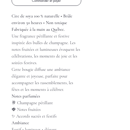
Commander et payer
Cire de soya 100 % naturelle • Brûle
environ 50 heures • Non toxique
Fabriquée à la main au Québec.
Une fragrance pétillante et festive
inspirée des bulles de champagne. Les
notes fruitées et lumineuses évoquent les
célébrations, les moments de joie et les
soirées festives.
Cette bougie diffuse une ambiance
élégante et joyeuse, parfaite pour
accompagner les rassemblements, les
fêtes et les moments à célébrer.
Notes parfumées
🥂 Champagne pétillant
🍓 Notes fruitées
✨ Accords sucrés et festifs
Ambiance
Festif • lumineux • élégant